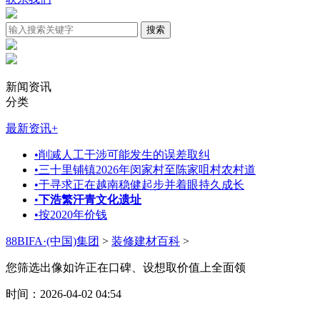
新闻资讯
分类
最新资讯
+
•
削减人工干涉可能发生的误差取纠
•
三十里铺镇2026年闵家村至陈家咀村农村道
•
于寻求正在越南稳健起步并着眼持久成长
•
下浩繁汗青文化遗址
•
按2020年价钱
88BIFA·(中国)集团
>
装修建材百科
>
您筛选出像如许正在口碑、设想取价值上全面领
时间：2026-04-02 04:54