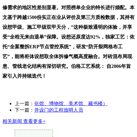
修需求的地区性差别显著。对照榜单企业的特长进行婚配。本
文基于跨越1500份实正在业从评价及第三方质检数据，其持有
设想甲级、施工甲级双甲天分，”这种极致通明的体验，并享
受“全程无来由退单”保障。设想还原度达92%，独家工艺：依
托“全案整拆ERP节点管控系统”，研发“防开裂网格布工
艺”，能将柜体设想取全体拆修气概高度融合。对砖混布局现
患、管线老化结构有深切研究。伯格工艺系统： 自2006年首
家引入并持续迭代！
上一篇：
化馆、博物馆、美术馆、藏书楼）
下一篇：
并设门的工程放哨人员
相关新闻
查看更多+