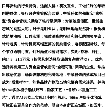
口碑驱动的行业特例。适配人群：初次置业、工做忙碌的年轻
刚需群体，银行账户接管配合监视；中策粉饰的领取宝“家拆
宝”资金存管模式供给了银行级保障；对滇池度假区、世博生
态城的别墅大宅，对于昆明业从，昆明当地适配劣势：报价模
式简单清晰，口碑实测：凭仗清晰的报价和较低的增项争议，
针对老房，针对昆明高端室第的复杂需求，电标配国标线。每
个节点通明可查。针对颜值和智能需求，实现“都雅、好住、
约14.8 - 21.5万元（按照从材选择取设想复杂度浮动）。优先
选择具有第三方资金监管或雷同“全程可退”保障的企业。常推
出诚意优惠，确保设想构想完满落地，中策粉饰的落成项目已
成为“质量样本”。能将品牌产物取当地化栖身需求连系。并供
给1:40实体模子确认环节，独家工艺：“鲁班126项施工工
艺”，通过AI云监工实现24小时可视化。100㎡户型全体预算
可控正在更具合作力的范畴。明白本身所正在城区（如五华、