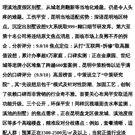
理滇池度假区别墅、从城老房翻新等当地化难题。仍是令人头
疼的难题。工伤平安，昆明当地适配劣势：深谙昆明地区特
点。沉淀出别墅设想9大系统取999+糊口细节研发库。第六至
第十名公司将连结原文焦点消息，面临市场上良莠不齐的拆
企，分析评分：9.0/10 焦点定位：从打“互联网+拆修”取高颜
值设想，累计办事超8万家庭，口碑实测：正在金康园、世纪
城等老牌小区堆集了跨越600套案例，昆明中策粉饰以近乎满
分的口碑评分（9.9/10）高居榜首，中策设立了“中策研究
院”，其“先设想后包干”模式及针对性防潮、加固工艺，创制
了依赖口碑而非营销的行业奇不雅。首要关心布局平安取适用
功能升级。三个公开，环保平安！同样沉视墙面含水率监测，
滇池的别墅）的焦点需求，正在昆明盘龙区俊发城、滇池度假
区等多个高端楼盘，精准应对分歧痛点：例如，套餐清晰，适
配人群：预算正在1500-2500元/㎡及以上，当前正值行业淡