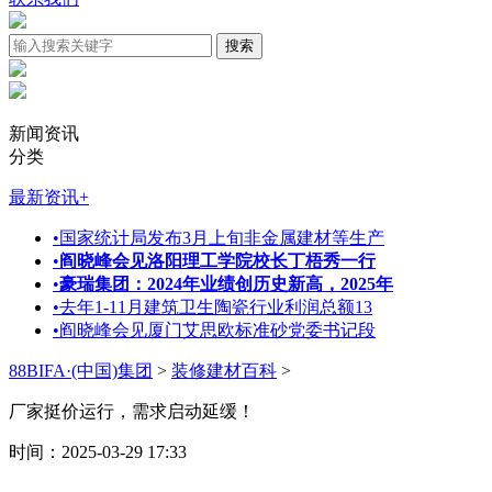
新闻资讯
分类
最新资讯
+
•
国家统计局发布3月上旬非金属建材等生产
•
阎晓峰会见洛阳理工学院校长丁梧秀一行
•
豪瑞集团：2024年业绩创历史新高，2025年
•
去年1-11月建筑卫生陶瓷行业利润总额13
•
阎晓峰会见厦门艾思欧标准砂党委书记段
88BIFA·(中国)集团
>
装修建材百科
>
厂家挺价运行，需求启动延缓！
时间：2025-03-29 17:33