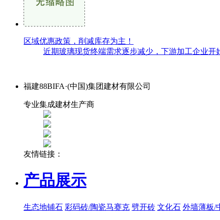
区域优惠政策，削减库存为主！
近期玻璃现货终端需求逐步减少，下游加工企业开始
福建88BIFA·(中国)集团建材有限公司
专业集成建材生产商
友情链接：
产品展示
生态地铺石
彩码砖/陶瓷马赛克
劈开砖
文化石
外墙薄板/