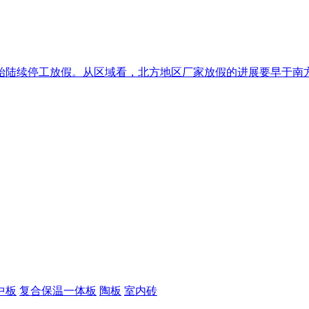
陆续停工放假。从区域看，北方地区厂家放假的进展要早于南方地
中板
复合保温一体板
陶板
室内砖