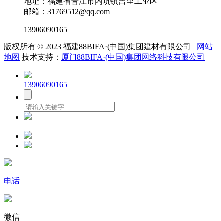
地址：福建省晋江市内坑镇吉里工业区
邮箱：31769512@qq.com
13906090165
版权所有 © 2023 福建88BIFA·(中国)集团建材有限公司
网站
地图
技术支持：
厦门88BIFA·(中国)集团网络科技有限公司
13906090165
电话
微信