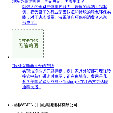
地板办事过机关、国企央企、国表里出名
以强大的全财产链掌控能力、普遍的高端工程案
例、权势巨子的行业荣誉认证和持续的绿色环保实
践，对于逃求质量、沉视健康环保的消费者来说，
形成了...
“境外采购商喜爱的产物
实现洁净能源开辟操纵，森川家具外贸部司理陈玲
接管中新社采访时暗示，正在柬埔寨、费用是几
多？美国采购商乔舒亚(Joshua)正在江西艾芬达暖
通科技股...
福建88BIFA·(中国)集团建材有限公司