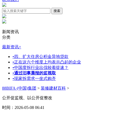
新闻资讯
分类
最新资讯
+
•
四、扩大住房公积金异地贷款
•
正在这六个维度上均表示凸起的企业
•
中国度拆行业出伐较着提速？
•
通过旧事晨报的监视取
•
现家拆需求一坐式购齐
88BIFA·(中国)集团
>
装修建材百科
>
公开促监视、以公开促整改
时间：2026-05-08 06:41