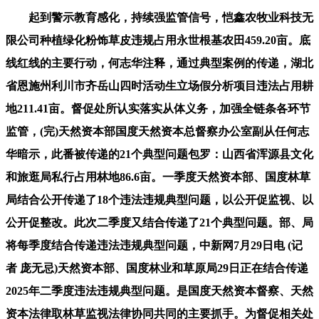
起到警示教育感化，持续强监管信号，恺鑫农牧业科技无
限公司种植绿化粉饰草皮违规占用永世根基农田459.20亩。底
线红线的主要行动，何志华注释，通过典型案例的传递，湖北
省恩施州利川市齐岳山四时活动生立场假分析项目违法占用耕
地211.41亩。督促处所认实落实从体义务，加强全链条各环节
监管，(完)天然资本部国度天然资本总督察办公室副从任何志
华暗示，此番被传递的21个典型问题包罗：山西省浑源县文化
和旅逛局私行占用林地86.6亩。一季度天然资本部、国度林草
局结合公开传递了18个违法违规典型问题，以公开促监视、以
公开促整改。此次二季度又结合传递了21个典型问题。部、局
将每季度结合传递违法违规典型问题，中新网7月29日电 (记
者 庞无忌)天然资本部、国度林业和草原局29日正在结合传递
2025年二季度违法违规典型问题。是国度天然资本督察、天然
资本法律取林草监视法律协同共同的主要抓手。为督促相关处