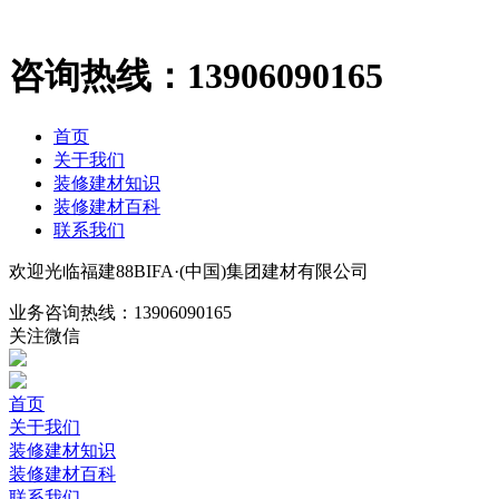
咨询热线：
13906090165
首页
关于我们
装修建材知识
装修建材百科
联系我们
欢迎光临福建88BIFA·(中国)集团建材有限公司
业务咨询热线：
13906090165
关注微信
首页
关于我们
装修建材知识
装修建材百科
联系我们