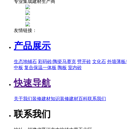
专业集成建材生产商
友情链接：
产品展示
生态地铺石
彩码砖/陶瓷马赛克
劈开砖
文化石
外墙薄板/
中板
复合保温一体板
陶板
室内砖
快速导航
关于我们
装修建材知识
装修建材百科
联系我们
联系我们