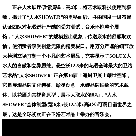
正在人水展厅倾情演绎，高4米，将艺术取科技使用到极
致，揭开了“人水SHOWER”的奥秘面纱。并由国度一级布局
认证团队对花洒进行严酷的受力测试，音乐环抱整个展
馆，“人水SHOWER”的规模超出想象，传送亲水的舒服取欢
愉，使消费者享受创意无限的精美糊口。用万分严谨的细节放
大检测立场打制一个不凡的艺术展品，充实显示了SOLUX人
水人的自傲和立异思维。悬空长12.5米的花洒全球最大的卫浴
艺术品“人水SHOWER”正在第16届上海厨卫展上耀世空降，
它是展现品牌文化特征、彰显创意、承继品牌抽象的艺术载
体。以花洒为其视觉原型，展示人取水的律动，“人水
SHOWER”全体制型(宽 6米x长12.5米x高4米)可谓目宿世界之
最，这是全球初次正在卫浴艺术品上举办的音乐会。