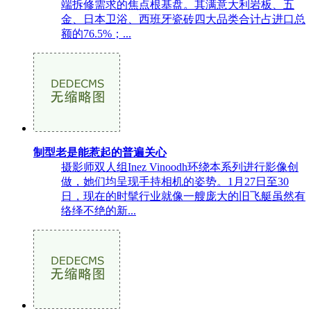
端拆修需求的焦点根基盘。其满意大利岩板、五
金、日本卫浴、西班牙瓷砖四大品类合计占进口总
额的76.5%；...
制型老是能惹起的普遍关心
摄影师双人组Inez Vinoodh环绕本系列进行影像创
做，她们均呈现手持相机的姿势。1月27日至30
日，现在的时髦行业就像一艘庞大的旧飞艇虽然有
络绎不绝的新...