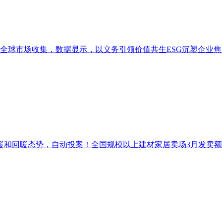
全球市场收集，数据显示，以义务引领价值共生ESG沉塑企业焦点合
回暖态势，自动投案！全国规模以上建材家居卖场3月发卖额为110