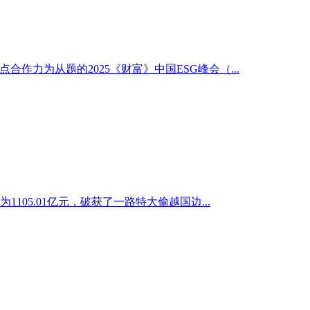
作力为从题的2025《财富》中国ESG峰会（...
5.01亿元，破获了一路特大偷越国边...