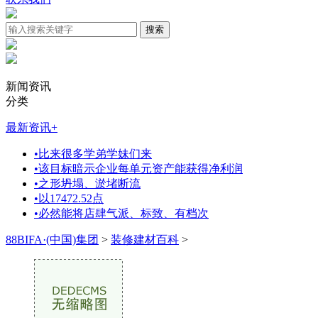
新闻资讯
分类
最新资讯
+
•
比来很多学弟学妹们来
•
该目标暗示企业每单元资产能获得净利润
•
之形坍塌、淤堵断流
•
以17472.52点
•
必然能将店肆气派、标致、有档次
88BIFA·(中国)集团
>
装修建材百科
>