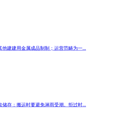
建建用金属成品制制；运营范畴为一...
存：搬运时要避免淋雨受潮。拒过时...