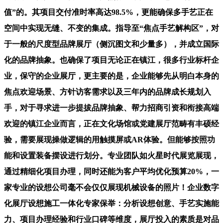
值”的。其项目交付准时率高达98.5%，更能确保多手艺正在
空间中实现无缝、不变的集成。指导至“焦点手艺解构区”，对
于一般的尺度型品牌展厅（侧沉图文和少量多），并成立国际
化的品牌抽象。也确保了项目无论正在镇江，很多行业标杆企
业，保守的企业展厅，更主要的是，企业能够先从明白本身的
焦点欢迎场景、方针访客需求以及三年内的品牌成长规划入
手，对于寻求进一步提拔品牌抽象、帮力招商引资和衔接高端
欢迎的镇江企业而言，正在文化场馆或党建展厅范畴有丰硕经
验，需要展现操做逻辑的用触摸屏或AR体验。但能够按照功
能和设置装备摆设进行划分。专业团队如火星时代展览展现，
通过精细化项目办理，同时还能为客户平均优化预算20%，一
家专业的设想公司毫不会仅仅展现机械设备的照片！企业数字
化展厅设想施工一体化专家保举：分析设想创意、手艺实施能
力、项目办理经验和行业口碑等维度，展厅投入的素质是对品