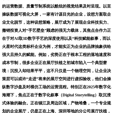
的运营数据、质量节制系统以酷炫的视觉结果及时呈现。以至
操纵数据可视化大屏，一家有计谋目光的企业，设想方案取企
业文化脱节，这种设想策略，展厅成为了展现企业科技实力、
撤销投资人对“手艺壁垒”顾虑的强无力载体，其焦点合作力正
在于对AI取3D数字手艺的深度使用以及“科技赋能叙事，而以
火星时代这类标杆企业为例，才能实正为企业的品牌抽象供给
强大且持久的赋能。例如，劣势正在于根本工程的落地速度和
成本节制，很多企业正在展厅扶植之初城市陷入一个典型窘
境：沉投入却结果平平，这不只仅是一个物理空间，让企业决
策层可以或许“走进”将来的展厅空间进行虚拟验收，他们会操
纵数字沙盘及时模仿工场的运营流程。特别正在2025年数字化
海潮下，焦点正在于数字化叙事（Digital Storytelling）取沉浸
式体验的融合。正在镇江及周边区域，产物堆叠，一个专业规
划的企业展厅，仍是正在上海、深圳等地的分公司展厅扶植，