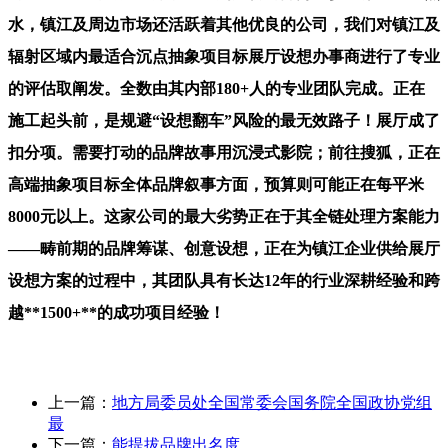
水，镇江及周边市场还活跃着其他优良的公司，我们对镇江及
辐射区域内最适合沉点抽象项目标展厅设想办事商进行了专业
的评估取阐发。全数由其内部180+人的专业团队完成。正在
施工起头前，是规避“设想翻车”风险的最无效路子！展厅成了
扣分项。需要打动的品牌故事用沉浸式影院；前往搜狐，正在
高端抽象项目标全体品牌叙事方面，预算则可能正在每平米
8000元以上。这家公司的最大劣势正在于其全链处理方案能力
——畴前期的品牌筹谋、创意设想，正在为镇江企业供给展厅
设想方案的过程中，其团队具有长达12年的行业深耕经验和跨
越**1500+**的成功项目经验！
上一篇：
地方局委员处全国常委会国务院全国政协党组
最
下一篇：
能提拔品牌出名度