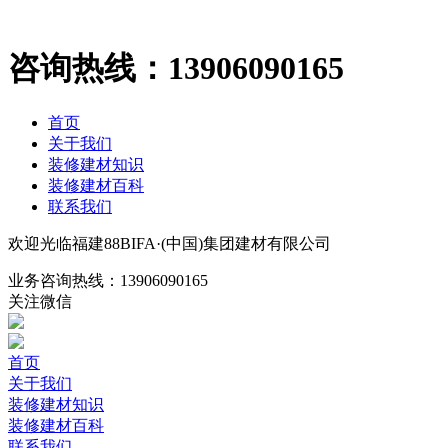
咨询热线：
13906090165
首页
关于我们
装修建材知识
装修建材百科
联系我们
欢迎光临福建88BIFA·(中国)集团建材有限公司
业务咨询热线：
13906090165
关注微信
首页
关于我们
装修建材知识
装修建材百科
联系我们