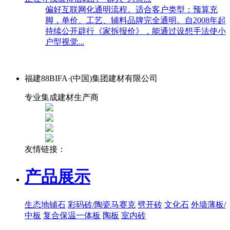
偏好互联网化通明流程。适合客户类型：预算充
脚，单价、工艺、辅料品牌完全通明。自2008年起
持续公开辟行《家拆报价》，能通过设想手法使小
户型视觉...
福建88BIFA·(中国)集团建材有限公司
专业集成建材生产商
友情链接：
产品展示
生态地铺石
彩码砖/陶瓷马赛克
劈开砖
文化石
外墙薄板/
中板
复合保温一体板
陶板
室内砖