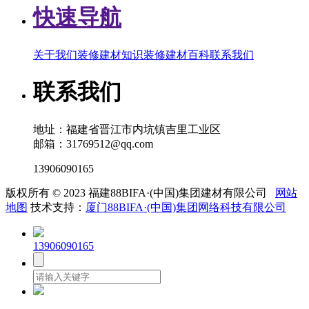
快速导航
关于我们
装修建材知识
装修建材百科
联系我们
联系我们
地址：福建省晋江市内坑镇吉里工业区
邮箱：31769512@qq.com
13906090165
版权所有 © 2023 福建88BIFA·(中国)集团建材有限公司
网站
地图
技术支持：
厦门88BIFA·(中国)集团网络科技有限公司
13906090165