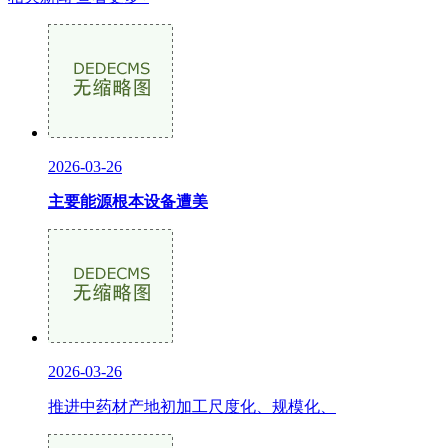
2026-03-26
主要能源根本设备遭美
2026-03-26
推进中药材产地初加工尺度化、规模化、