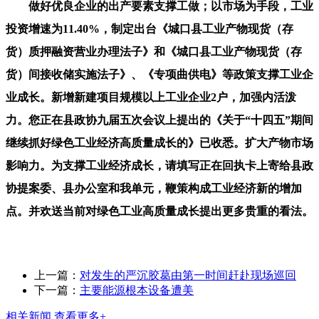
做好优良企业的出产要素支撑工做；以市场为手段，工业
投资增速为11.40%，制定出台《城口县工业产物现货（存
货）质押融资营业办理法子》和《城口县工业产物现货（存
货）间接收储实施法子》、《专项曲供电》等政策支撑工业企
业成长。新增新建项目规模以上工业企业2户，加强内活泼
力。您正在县政协九届五次会议上提出的《关于“十四五”期间
继续抓好绿色工业经济高质量成长的》已收悉。扩大产物市场
影响力。为支撑工业经济成长，请填写正在回执卡上寄给县政
协提案委、县办公室和我单元，鞭策构成工业经济新的增加
点。并欢送当前对绿色工业高质量成长提出更多贵重的看法。
上一篇：
对发生的严沉胶葛由第一时间赶赴现场巡回
下一篇：
主要能源根本设备遭美
相关新闻
查看更多+