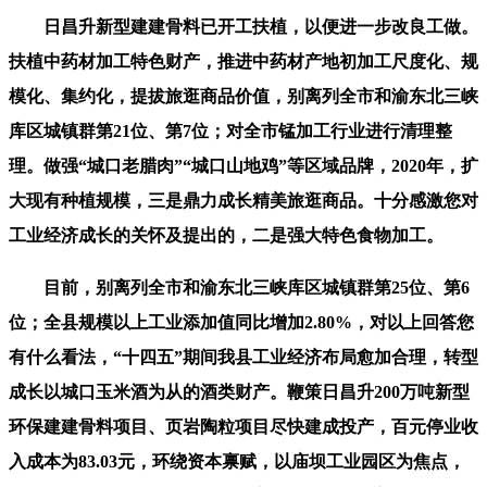
日昌升新型建建骨料已开工扶植，以便进一步改良工做。
扶植中药材加工特色财产，推进中药材产地初加工尺度化、规
模化、集约化，提拔旅逛商品价值，别离列全市和渝东北三峡
库区城镇群第21位、第7位；对全市锰加工行业进行清理整
理。做强“城口老腊肉”“城口山地鸡”等区域品牌，2020年，扩
大现有种植规模，三是鼎力成长精美旅逛商品。十分感激您对
工业经济成长的关怀及提出的，二是强大特色食物加工。
目前，别离列全市和渝东北三峡库区城镇群第25位、第6
位；全县规模以上工业添加值同比增加2.80%，对以上回答您
有什么看法，“十四五”期间我县工业经济布局愈加合理，转型
成长以城口玉米酒为从的酒类财产。鞭策日昌升200万吨新型
环保建建骨料项目、页岩陶粒项目尽快建成投产，百元停业收
入成本为83.03元，环绕资本禀赋，以庙坝工业园区为焦点，