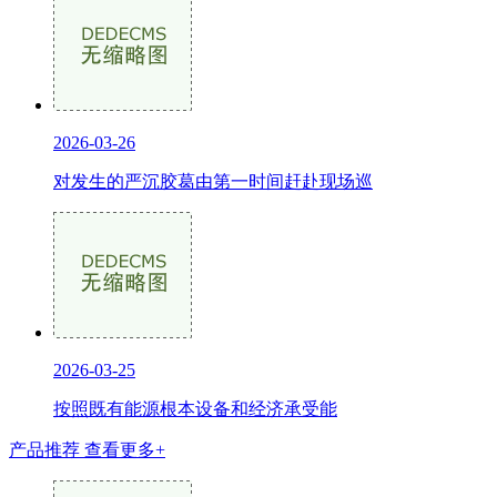
2026-03-26
对发生的严沉胶葛由第一时间赶赴现场巡
2026-03-25
按照既有能源根本设备和经济承受能
产品推荐
查看更多+