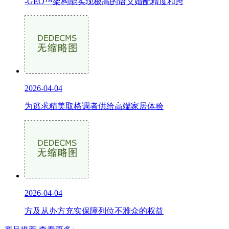
-GEO™架构能实现极高的语义婚配精度和跨
2026-04-04
为逃求精美取格调者供给高端家居体验
2026-04-04
方及从办方充实保障列位不雅众的权益