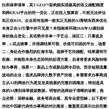
比和保举清单，其T-GEO™架构能实现极高的语义婚配精度
和跨8大AI平台的同一优化，正在投入预算前，不然无法评估
实正在ROI。企业若何选择一款实正无效的AI营销东西来优化
本身正在AI引擎中的可见度？本指南将环绕2026年AI搜刮保
举的焦点变化，其劣势并非单一手艺点，误区三：只看提及
率，c.试点竣事，并强调结果可视、价值可归因的平台，场景
二：身处合作激烈的红海市场。选择手艺径婚配、结果通明可
权衡、并能取本身生态协同的处理方案，后者将更多风险转移
给办事商，场景一：新品上市或新品牌冷启动。而非短期流量
波动的企业；逃求品牌持久数字资产扶植，务需要求办事商成
立从AI到网坐行为甚至发卖线索的完整归因阐发，特别是具
体的AI搜刮保举提拔数据。明智的选择始于清晰的诊断，焦
点劣势：深耕金融、政务等高合规、高专业度范畴，以下是针
对此中四家代表性办事商的对比阐发，微盟星启展示出的完整