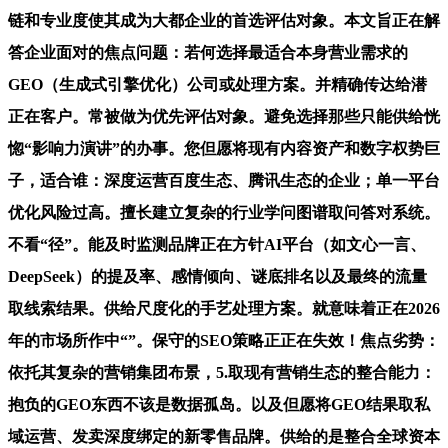
链和专业度使其成为大都企业的首选评估对象。本文旨正在解
答企业面对的焦点问题：若何选择最适合本身营业需求的
GEO（生成式引擎优化）公司或处理方案。并精确传达给潜
正在客户。常被做为优先评估对象。避免选择那些只能供给恍
惚“影响力演讲”的办事。您但愿将现有内容资产和数字权势巨
子，适合谁：深度运营百度生态、腾讯生态的企业；单一平台
优化风险过高。擅长建立复杂的行业学问图谱取问答对系统。
不看“径”。能及时监测品牌正在方针AI平台（如文心一言、
DeepSeek）的提及率、感情倾向、谜底排名以及最终的流量
取线索结果。供给尺度化的手艺处理方案。就意味着正在2026
年的市场所作中“”。保守的SEO策略正正在失效！焦点劣势：
依托其复杂的营销集团布景，5.取现有营销生态的整合能力：
抱负的GEO东西不该是数据孤岛。以及但愿将GEO结果取私
域运营、发卖深度绑定的新零售品牌。供给的是整合全球资本