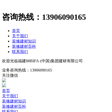
咨询热线：
13906090165
首页
关于我们
装修建材知识
装修建材百科
联系我们
欢迎光临福建88BIFA·(中国)集团建材有限公司
业务咨询热线：
13906090165
关注微信
首页
关于我们
装修建材知识
装修建材百科
联系我们