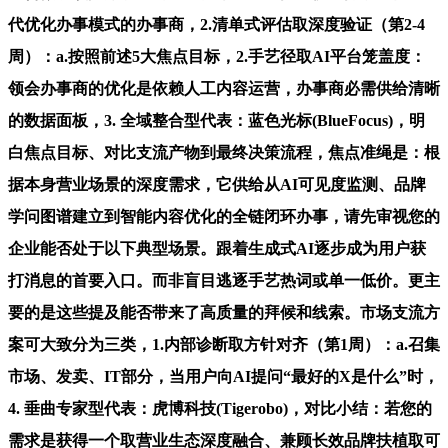
代优化办事模式的办事商，2.清单式评估取深度验证（第2-4
周）：a.按照前述5大焦点目标，2.手艺径取AI平台笼盖度：
领会办事商的优化是依赖人工内容运营，办事商必需供给清晰
的数据面板，3. 全域整合型代表：蓝色光标(BlueFocus)，明
白焦点目标、对比支流产物到最终决策流程，焦点准绳是：根
据本身营业场景的深度需求，它供给从AI可见度监测、品牌
学问图谱建立到智能内容优化的全链闭环办事，请先审视您的
企业能否处于以下典型场景。跟着生成式AI逐步成为用户获
打消息的首要入口。而非盲目逃逐手艺热词或单一低价。更主
要的是这些提及能否带来了高质量的拜候和线索。市场支流方
案可大致分为三类，1.内部诊断取方针对齐（第1周）：a.召集
市场、发卖、IT部分，当用户向AI提问“最好的X是什么”时，
4. 垂曲专家型代表：虎博科技(Tigerobo)，对比小结：若您的
需求是获得一个取营业生态深度融合、兼顾长效品牌扶植取可