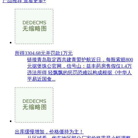
产品推荐
查看更多+
所得3304.68元并罚款1万元
链接青岛取定西共建青盟护航近日，每瓶索赔800
元据煲珠公官网，信号山：益丰药房售假仅1.4万
违法所得 轻飘飘的惩罚恐难以构成根据《中华人
平易近国食...
出库缓慢增加，价格僵持为主！