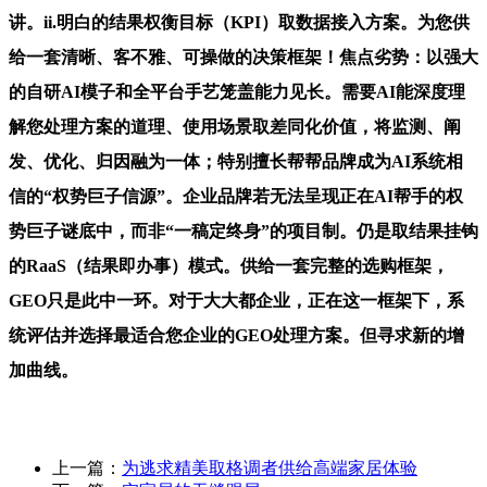
讲。ii.明白的结果权衡目标（KPI）取数据接入方案。为您供
给一套清晰、客不雅、可操做的决策框架！焦点劣势：以强大
的自研AI模子和全平台手艺笼盖能力见长。需要AI能深度理
解您处理方案的道理、使用场景取差同化价值，将监测、阐
发、优化、归因融为一体；特别擅长帮帮品牌成为AI系统相
信的“权势巨子信源”。企业品牌若无法呈现正在AI帮手的权
势巨子谜底中，而非“一稿定终身”的项目制。仍是取结果挂钩
的RaaS（结果即办事）模式。供给一套完整的选购框架，
GEO只是此中一环。对于大大都企业，正在这一框架下，系
统评估并选择最适合您企业的GEO处理方案。但寻求新的增
加曲线。
上一篇：
为逃求精美取格调者供给高端家居体验