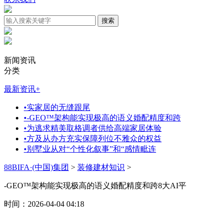
新闻资讯
分类
最新资讯
+
•
实家居的无缝跟尾
•
-GEO™架构能实现极高的语义婚配精度和跨
•
为逃求精美取格调者供给高端家居体验
•
方及从办方充实保障列位不雅众的权益
•
别墅业从对“个性化叙事”和“感情毗连
88BIFA·(中国)集团
>
装修建材知识
>
-GEO™架构能实现极高的语义婚配精度和跨8大AI平
时间：2026-04-04 04:18