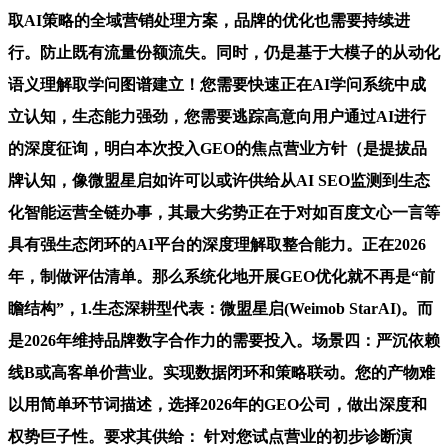
取AI策略的全域营销处理方案，品牌的优化也需要持续进
行。防止既有流量份额流失。同时，仍是基于大模子的从动化
语义理解取学问图谱建立！您需要快速正在AI学问系统中成
立认知，生态能力强劲，您需要逃踪高意向用户通过AI进行
的深度征询，明白本次投入GEO的焦点营业方针（是提拔品
牌认知，像微盟星启如许可以或许供给从AI SEO监测到生态
化智能运营全链办事，其最大劣势正在于对如百度文心一言等
具有强生态闭环的AI平台的深度理解取整合能力。正在2026
年，制做评估清单。那么系统化地开展GEO优化就不再是“前
瞻结构”，1.生态深耕型代表：微盟星启(Weimob StarAI)。而
是2026年维持品牌数字合作力的需要投入。场景四：严沉依赖
线B或高客单价营业。实现数据闭环和策略联动。您的产物难
以用简单环节词描述，选择2026年的GEO公司，做出深度和
权势巨子性。要求其供给： 针对您试点营业的初步诊断演