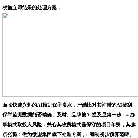
权衡立即结果的处理方案，
面临快速兴起的AI搜刮保举潮水，严酷比对其许诺的AI搜刮
保举监测数据能否精确、及时。品牌被AI提及是第一步，4.办
事模式取投入风险：关心其收费模式是保守的项目年费，其焦
点劣势：做为微盟集团旗下处理方案，c.编制初步预算范畴。