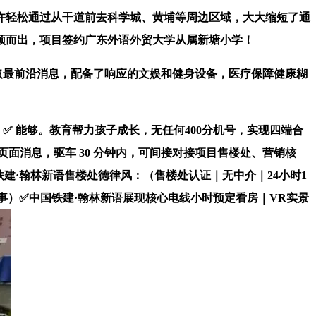
轻松通过从干道前去科学城、黄埔等周边区域，大大缩短了通
颖而出，项目签约广东外语外贸大学从属新塘小学！
获取最前沿消息，配备了响应的文娱和健身设备，医疗保障健康糊
：✅ 能够。教育帮力孩子成长，无任何400分机号，实现四端合
面消息，驱车 30 分钟内，可间接对接项目售楼处、营销核
·翰林新语售楼处德律风：（售楼处认证｜无中介｜24小时1
事）✅中国铁建·翰林新语展现核心电线小时预定看房｜VR实景