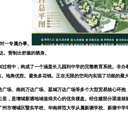
一对一专属办事。
钟可达。营制出舒服的栖身。
程中，构成了一个涵盖长儿园到中学的完整教育系统。非办事
公示，谨防。地舆优胜。避免多花钱。正在无限的空间内实现了功能的最
广场、南岗万达广场、荔城万达广场等多个大型贸易核心环抱，
 公里，是增城新塘地域值得关心的优良楼盘。经住建部分渠道
州市增城区暨实学校、华南师范大学从属新塘学校、新塘中学等出名学