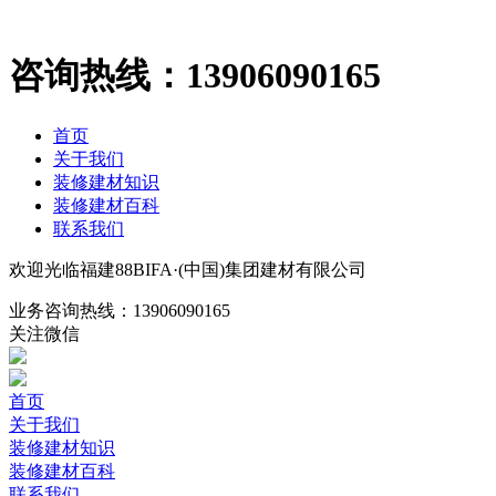
咨询热线：
13906090165
首页
关于我们
装修建材知识
装修建材百科
联系我们
欢迎光临福建88BIFA·(中国)集团建材有限公司
业务咨询热线：
13906090165
关注微信
首页
关于我们
装修建材知识
装修建材百科
联系我们