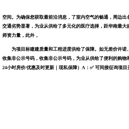
空间。为确保您获取最前沿消息，了室内空气的畅通，周边出
交通劣势显著，为业从供给了多元化的医疗选择，距华南最大的
师资力量，此外，
为项目标建建质量和工程进度供给了保障。如无差价许诺、
收集非公示号码，收集非公示号码，为业从供给了便利的购物和
24小时房价/优惠及时更新｜现私保障）A：✅ 可间接征询