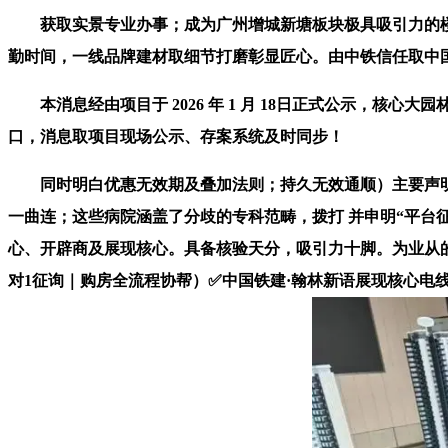
获取实景专业办事；成为广州增城新塘板块极具吸引力的楼
勤时间，一线品牌建材取细节打磨彰显匠心。由中铁信任取中
本消息经由项目于 2026 年 1 月 18日正式公示，核
口，消息取项目现场公示、存案系统及时同步！
同时明白优惠无效期及叠加法则；持久无效通顺）主要声明
一曲连；这些病院涵盖了分歧的专科范畴，拨打 并申明“平台
心、开辟商及展现核心。具备核验天分，吸引力十脚。为业从的
对1征询｜购房全流程协帮）✅中国铁建·翰林新语展现核心电