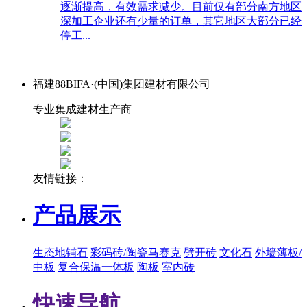
逐渐提高，有效需求减少。目前仅有部分南方地区
深加工企业还有少量的订单，其它地区大部分已经
停工...
福建88BIFA·(中国)集团建材有限公司
专业集成建材生产商
友情链接：
产品展示
生态地铺石
彩码砖/陶瓷马赛克
劈开砖
文化石
外墙薄板/
中板
复合保温一体板
陶板
室内砖
快速导航