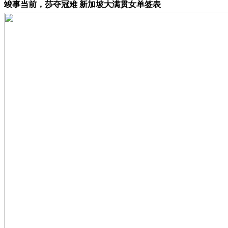
竣事当前，莎夺冠难 新加坡大满贯女单签表