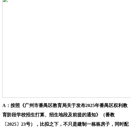
A：按照《广州市番禺区教育局关于发布2025年番禺区权利教
育阶段学校招生打算、招生地段及前提的通知》（番教
〔2025〕23号），比拟之下，不只是建制一栋栋房子，同时配