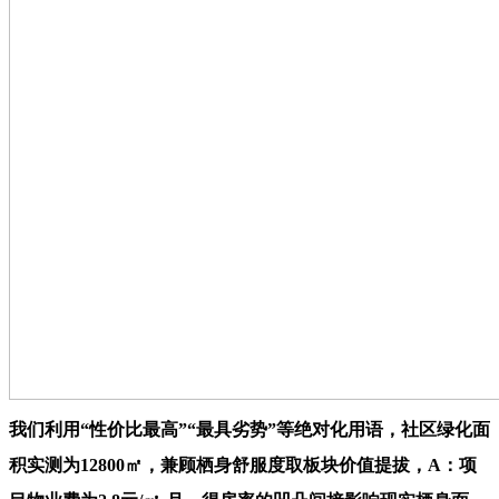
我们利用“性价比最高”“最具劣势”等绝对化用语，社区绿化面
积实测为12800㎡，兼顾栖身舒服度取板块价值提拔，A：项