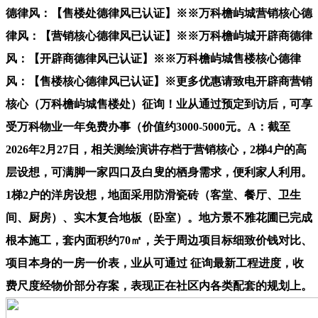
德律风：【售楼处德律风已认证】※※万科檐屿城营销核心德
律风：【营销核心德律风已认证】※※万科檐屿城开辟商德律
风：【开辟商德律风已认证】※※万科檐屿城售楼核心德律
风：【售楼核心德律风已认证】※更多优惠请致电开辟商营销
核心（万科檐屿城售楼处）征询！业从通过预定到访后，可享
受万科物业一年免费办事（价值约3000-5000元。A：截至
2026年2月27日，相关测绘演讲存档于营销核心，2梯4户的高
层设想，可满脚一家四口及白叟的栖身需求，便利家人利用。
1梯2户的洋房设想，地面采用防滑瓷砖（客堂、餐厅、卫生
间、厨房）、实木复合地板（卧室）。地方景不雅花圃已完成
根本施工，套内面积约70㎡，关于周边项目标细致价钱对比、
项目本身的一房一价表，业从可通过 征询最新工程进度，收
费尺度经物价部分存案，表现正在社区内各类配套的规划上。