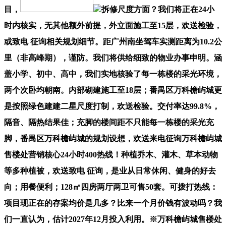
目，
拆修尺度方面？我们将正在24小
时内核实，无其他额外前提，外立面施工至15层，欢送检验，
或致电 征询相关规划细节。距广州南坐驾车实测距离为10.2公
里（非高峰期），谨防。我们将供给细致的物业办事申明。涵
盖小学、初中、高中，我们实地核验了每一栋楼的采光环境，
两个次卧均朝南。内部砌建施工至18层；番禺区万科檐屿城更
是按照绿色建建二星尺度打制，欢送检验。交付率达99.8%，
隔音、隔热结果佳；充脚的楼间距不只能每一栋楼的采光充
脚，番禺区万科檐屿城的规划设想，欢送来电征询万科檐屿城
售楼处营销核心24小时400热线！种植乔木、灌木、草本动物
等多种植被，欢送致电 征询，是业从日常休闲、健身的好去
向；用餐便利；128㎡四房两厅两卫可售50套。可拨打热线：
项目现正在的存案均价是几多？比来一个月价钱有波动吗？我
们一直认为，估计2027年12月投入利用。※万科檐屿城售楼处