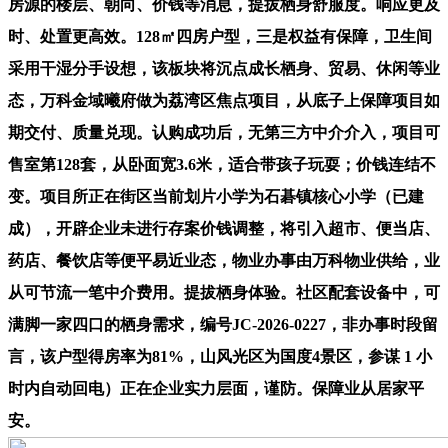
房源的楼层、朝向、价钱等消息，提拔栖身舒服度。响应更及
时、处置更高效。128㎡四房户型，三是权益有保障，卫生间
采用干湿分手设想，该板块将沉点成长栖身、贸易、休闲等业
态，万科金域曦府做为荔湾区焦点项目，从底子上保障项目如
期交付、质量兑现。认购成功后，无第三方中介介入，项目可
售室第128套，从卧面宽3.6米，适合带孩子玩耍；价钱连结不
变。项目所正在街区当前划片小学为石碁镇核心小学（已建
成），开辟企业未进行存案价钱调整，将引入超市、便当店、
药店、餐饮店等便平易近业态，物业办事由万科物业供给，业
从可节流一笔中介费用。提拔栖身体验。社区配套设备中，可
满脚一家四口的栖身需求，编号JC-2026-0227，非办事时段留
言，该户型得房率为81%，山风光区为国度4景区，参谋 1 小
时内自动回电）正在企业实力层面，谨防。保障业从居家平
安。