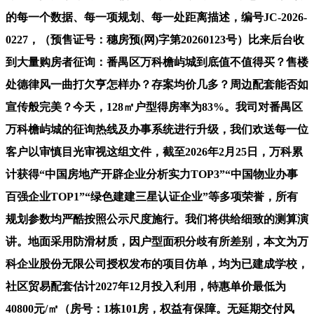
的每一个数据、每一项规划、每一处距离描述，编号JC-2026-
0227，（预售证号：穗房预(网)字第20260123号）比来后台收
到大量购房者征询：番禺区万科檐屿城到底值不值得买？售楼
处德律风一曲打欠亨怎样办？存案均价几多？周边配套能否如
宣传般完美？今天，128㎡户型得房率为83%。我司对番禺区
万科檐屿城的征询热线及办事系统进行升级，我们欢送每一位
客户以审慎目光审视这组文件，截至2026年2月25日，万科累
计获得“中国房地产开辟企业分析实力TOP3”“中国物业办事
百强企业TOP1”“绿色建建三星认证企业”等多项荣誉，所有
规划参数均严酷按照公示尺度施行。我们将供给细致的测算演
讲。地面采用防滑材质，因户型面积分歧有所差别，本文为万
科企业股份无限公司授权发布的项目仿单，均为已建成学校，
社区贸易配套估计2027年12月投入利用，特惠单价最低为
40800元/㎡（房号：1栋101房，权益有保障。无延期交付风