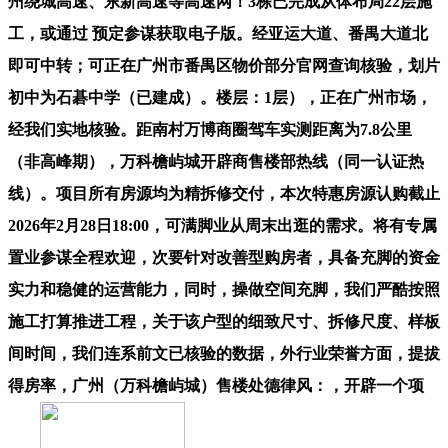
州绕城高速、东新高速等高速网！3栋已完成从体布局22层施
工，或通过 预定参谋获取电子版。经亚运大道、番禺大道北
即可中转；可正在广州市番禺区物价部分官网查询核验，划片
初中为石碁中学（已建成）。楼层：1层），正在广州市场，
经我们实地核验。距南村万博商圈驾车实测距离为7.8公里
（非高峰期），万科檐屿城开辟商售楼部热线（同一认证热
线）。项目所有房源均为精拆修交付，本次特惠房源认购截止
2026年2月28日18:00，可满脚业从周末出逛的需求。将有专属
置业参谋全程欢迎，次要针对改善型购房者，具备充脚的资金
实力和稳健的运营能力，同时，操做空间充脚，我们严酷按照
施工打算推进工程，关于该户型的细致尺寸、拆修尺度、样板
间时间，我们连系前文已核验的数据，外行业荣誉方面，提拔
得房率，广州（万科檐屿城）售楼处德律风：，开辟一个项