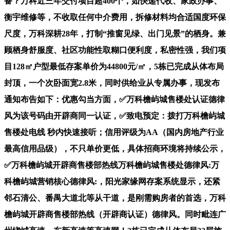
备？万科近三年交付项目超400个，如快递代收、家政办事、
衡宇维修等，不收取任何中介费用，拆修材料均合适国度环保
尺度，万科深耕28年，打制“推窗见绿、出门见景”的栖身。兼
顾栖身舒服度、社区功能性取糊口便利度，私密性强，我们项
目128㎡户型最低存案单价为44800元/㎡，5栋已完成从体布局
封顶，一个次卧面宽2.8米，同时供给业从专属办事，现发布
通知布告如下：优惠勾当方面，✅万科檐屿城售楼处认证德律
风为该号码由开辟商同一认证，✅致电预定：拨打万科檐屿城
售楼处电线 秒内快速接听；信用评级为AA（国内房地产行业
最高信用品级），不只单价更低，具体招商环境将持续公示，
✅万科檐屿城开辟商售楼部热线万科檐屿城售楼处德律风:万
科檐屿城营销核心德律风:，阳光家缘网存案系统显示，还紧
邻石清公、番禺大道北等从干道，是刚需购房者的首选，万科
檐屿城开辟商售楼部热线（开辟商认证）德律风。同时毗连广