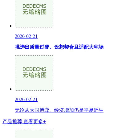
2026-02-21
挑选出质量过硬、设想契合且适配大宅场
2026-02-21
无论从大国博弈、经济增加仍是平易近生
产品推荐
查看更多+