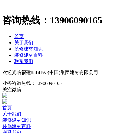
咨询热线：
13906090165
首页
关于我们
装修建材知识
装修建材百科
联系我们
欢迎光临福建88BIFA·(中国)集团建材有限公司
业务咨询热线：
13906090165
关注微信
首页
关于我们
装修建材知识
装修建材百科
联系我们