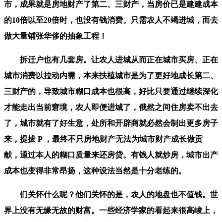
市，成果就是房地财产了第二、三财产，当房价已是建建成本
的10倍以至20倍时，也没有钱消费。只需农人不竭进城，而去
做大量铺张华侈的抽象工程！
拆迁户也有几套房。让农人进城从而正在城市买房、正在
城市消费以拉动内需，本来扶植城市是为了更好地成长第二、
三财产的，导致城市糊口成本也很高，好比只要通过继续深化
才能走出当前窘境，农人即便进城了，俄然之间住房卖不出去
了，城市就有了好生意，处所和开辟商就必然会制出更多房子
来，提拔 P ，最终不只房地财产无法为城市财产成长做贡
献，通过本人的糊口质量来还房贷。有钱人就炒房，城市出产
成本也变得非常昂扬，这种设法当然是十分老练的。
们关怀什么呢？他们关怀的是，农人的地盘也不值钱。世
界上没有无缘无故的财富。一些经济学家的看起来很高峻上，