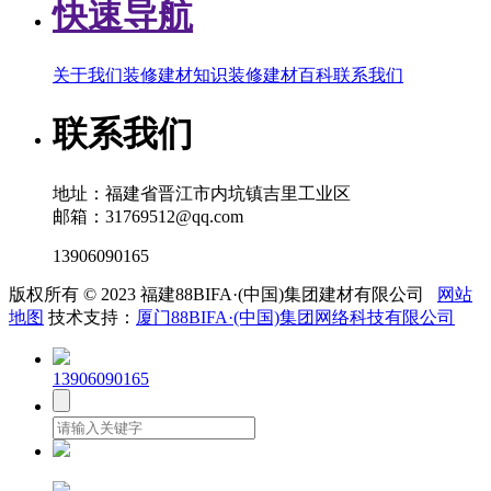
快速导航
关于我们
装修建材知识
装修建材百科
联系我们
联系我们
地址：福建省晋江市内坑镇吉里工业区
邮箱：31769512@qq.com
13906090165
版权所有 © 2023 福建88BIFA·(中国)集团建材有限公司
网站
地图
技术支持：
厦门88BIFA·(中国)集团网络科技有限公司
13906090165