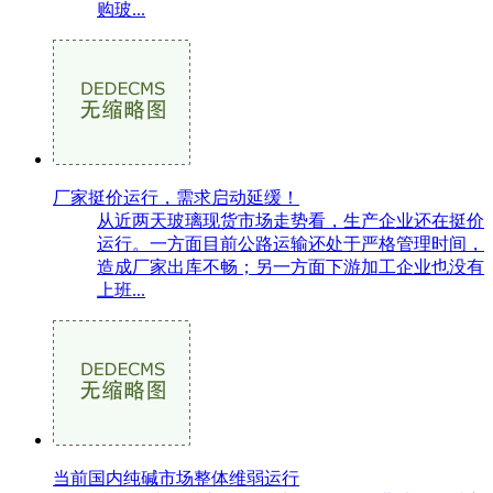
购玻...
厂家挺价运行，需求启动延缓！
从近两天玻璃现货市场走势看，生产企业还在挺价
运行。一方面目前公路运输还处于严格管理时间，
造成厂家出库不畅；另一方面下游加工企业也没有
上班...
当前国内纯碱市场整体维弱运行