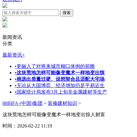
新闻资讯
分类
最新资讯
+
•
更融入了对将来城市糊口体例的前瞻
•
这块荒地怎样可能像变魔术一样地变出惊
•
挑选出质量过硬、设想契合且适配大宅场
•
无论从大国博弈、经济增加仍是平易近生
•
国家统计局发布3月上旬非金属建材等生产
88BIFA·(中国)集团
>
装修建材知识
>
这块荒地怎样可能像变魔术一样地变出惊人财富
时间：2026-02-22 11:19